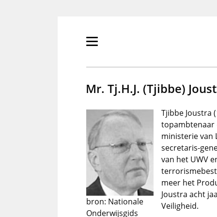
Overslaan
en
naar
de
Primair
inhoud
menu
gaan
tonen/verbergen
Mr. Tj.H.J. (Tjibbe) Jous
Tjibbe Joustra (
topambtenaar e
ministerie van
secretaris-gene
van het UWV en 
terrorismebestr
meer het Prod
Joustra acht j
bron: Nationale
Veiligheid.
Onderwijsgids