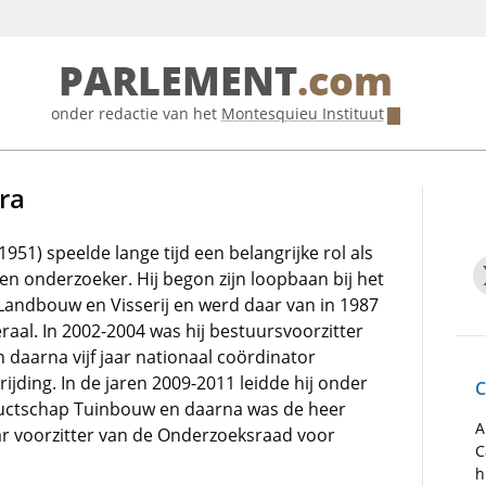
PARLEMENT
.com
onder redactie van het
Montesquieu Instituut
tra
1951) speelde lange tijd een belangrijke rol als
n onderzoeker. Hij begon zijn loopbaan bij het
 Landbouw en Visserij en werd daar van in 1987
raal. In 2002-2004 was hij bestuursvoorzitter
daarna vijf jaar nationaal coördinator
ijding. In de jaren 2009-2011 leidde hij onder
C
uctschap Tuinbouw en daarna was de heer
A
aar voorzitter van de Onderzoeksraad voor
C
h