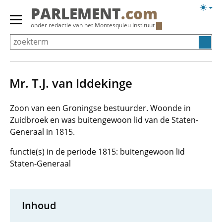
Overslaan
Licht
PARLEMENT
.com
en
weerg
Primair
onder redactie van het
Montesquieu Instituut
naar
menu
de
tonen/verbergen
inhoud
gaan
Mr. T.J. van Iddekinge
Zoon van een Groningse bestuurder. Woonde in
Zuidbroek en was buitengewoon lid van de Staten-
Generaal in 1815.
functie(s) in de periode 1815: buitengewoon lid
Staten-Generaal
Inhoud