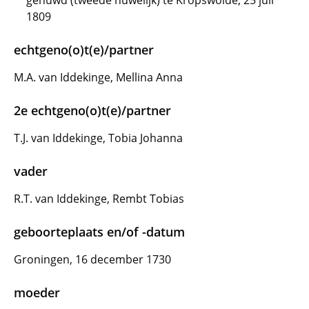
gehuwd (tweede huwelijk) te Kropswolde, 25 juli
1809
echtgeno(o)t(e)/partner
M.A. van Iddekinge, Mellina Anna
2e echtgeno(o)t(e)/partner
T.J. van Iddekinge, Tobia Johanna
vader
R.T. van Iddekinge, Rembt Tobias
geboorteplaats en/of -datum
Groningen, 16 december 1730
moeder