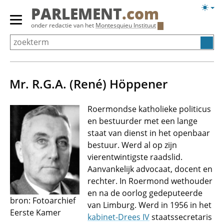
Overslaan
Licht
PARLEMENT
.com
en
weerg
Primair
onder redactie van het
Montesquieu Instituut
naar
menu
de
tonen/verbergen
inhoud
gaan
Mr. R.G.A. (René) Höppener
Roermondse katholieke politicus
en bestuurder met een lange
staat van dienst in het openbaar
bestuur. Werd al op zijn
vierentwintigste raadslid.
Aanvankelijk advocaat, docent en
rechter. In Roermond wethouder
en na de oorlog gedeputeerde
bron: Fotoarchief
van Limburg. Werd in 1956 in het
Eerste Kamer
kabinet-Drees IV
staatssecretaris