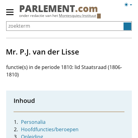
Overslaan
Licht
PARLEMENT
.com
en
weerg
Primair
onder redactie van het
Montesquieu Instituut
naar
menu
de
tonen/verbergen
inhoud
gaan
Mr. P.J. van der Lisse
functie(s) in de periode 1810: lid Staatsraad (1806-
1810)
Inhoud
Personalia
Hoofdfuncties/beroepen
Opleiding