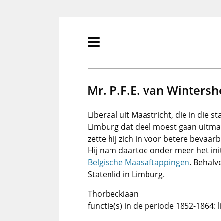
Overslaan
en
naar
de
Primair
inhoud
menu
gaan
tonen/verbergen
Mr. P.F.E. van Winters
Liberaal uit Maastricht, die in die 
Limburg dat deel moest gaan uitma
zette hij zich in voor betere bevaa
Hij nam daartoe onder meer het init
Belgische Maasaftappingen
. Behalv
Statenlid in Limburg.
Thorbeckiaan
functie(s) in de periode 1852-1864: