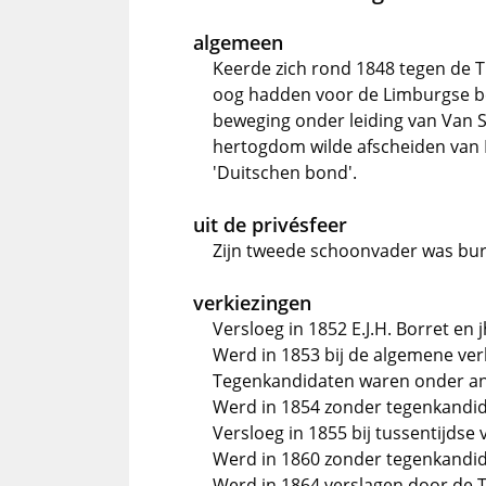
algemeen
Keerde zich rond 1848 tegen de T
oog hadden voor de Limburgse be
beweging onder leiding van Van S
hertogdom wilde afscheiden van N
'Duitschen bond'.
uit de privésfeer
Zijn tweede schoonvader was bu
verkiezingen
Versloeg in 1852 E.J.H. Borret en jh
Werd in 1853 bij de algemene ve
Tegenkandidaten waren onder ande
Werd in 1854 zonder tegenkandi
Versloeg in 1855 bij tussentijdse 
Werd in 1860 zonder tegenkandi
Werd in 1864 verslagen door de T