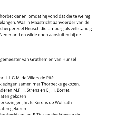
horbeckianen, omdat hij vond dat die te weinig
langen. Was in Maastricht aanvoerder van de
cherpenzeel Heusch die Limburg als zelfstandig
ederland en wilde doen aansluiten bij de
rgemeester van Grathem en van Hunsel
r. L.L.G.M. de Villers de Pité
rkiezingen samen met Thorbecke gekozen.
ren M.P.H. Strens en E.J.H. Borret.
daten gekozen
verkezingen jhr. E. Keréns de Wolfrath
daten gekozen
horbeckiaan jhr. P.Th. van der Maesen de