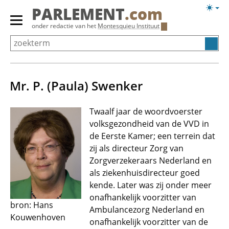
Overslaan
Licht
PARLEMENT
.com
en
weerg
Primair
onder redactie van het
Montesquieu Instituut
naar
menu
de
tonen/verbergen
inhoud
gaan
Mr. P. (Paula) Swenker
Twaalf jaar de woordvoerster
volksgezondheid van de VVD in
de Eerste Kamer; een terrein dat
zij als directeur Zorg van
Zorgverzekeraars Nederland en
als ziekenhuisdirecteur goed
kende. Later was zij onder meer
onafhankelijk voorzitter van
bron: Hans
Ambulancezorg Nederland en
Kouwenhoven
onafhankelijk voorzitter van de