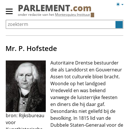
Overslaan
Licht
PARLEMENT
.com
en
weerg
Primair
onder redactie van het
Montesquieu Instituut
naar
menu
de
tonen/verbergen
inhoud
gaan
Mr. P. Hofstede
Autoritaire Drentse bestuurder
die als Landdorst en Gouverneur
Assen tot culturele bloei bracht.
Woonde op het landgoed
Vredeveld en was bekend
vanwege de luisterrijke feesten
en diners die hij daar gaf.
Desondanks niet geliefd bij de
bron: Rijksbureau
bevolking. In 1815 lid van de
voor
Dubbele Staten-Generaal voor de