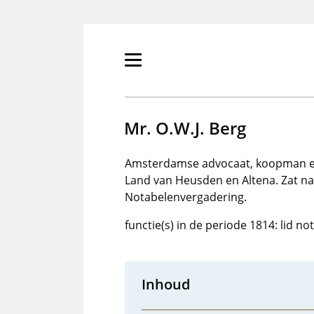
Overslaan
en
naar
de
Primair
inhoud
menu
gaan
tonen/verbergen
Mr. O.W.J. Berg
Amsterdamse advocaat, koopman en
Land van Heusden en Altena. Zat n
Notabelenvergadering.
functie(s) in de periode 1814: lid n
Inhoud