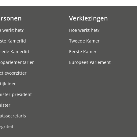
ersonen
Verkiezingen
 werkt het?
Hoe werkt het?
ste Kamerlid
Tweede Kamer
eede Kamerlid
Eerste Kamer
roparlementariër
Europees Parlement
ctievoorzitter
tijleider
ister-president
ister
atssecretaris
egriteit