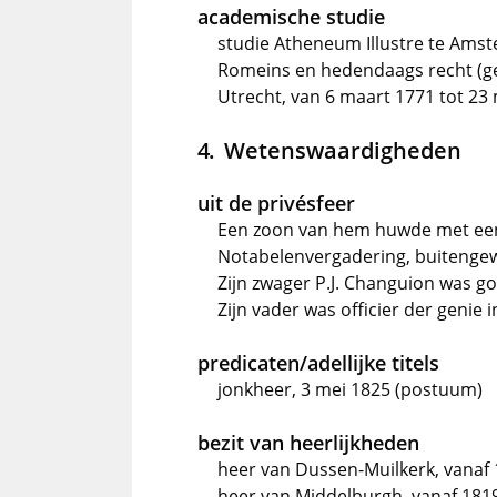
academische studie
studie Atheneum Illustre te Ams
Romeins en hedendaags recht (ge
Utrecht, van 6 maart 1771 tot 23
Wetenswaardigheden
uit de privésfeer
Een zoon van hem huwde met een d
Notabelenvergadering, buitengew
Zijn zwager P.J. Changuion was 
Zijn vader was officier der genie 
predicaten/adellijke titels
jonkheer, 3 mei 1825 (postuum)
bezit van heerlijkheden
heer van Dussen-Muilkerk, vanaf
heer van Middelburgh, vanaf 181