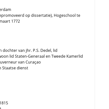
terdam
promoveerd op dissertatie), Hogeschool te
 maart 1772
ochter van jhr. P.S. Dedel, lid
oon lid Staten-Generaal en Tweede Kamerlid
gouverneur van Curaçao
in Staatse dienst
 1815
9