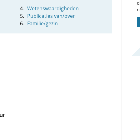
d
Wetenswaardigheden
n
Publicaties van/over
Familie/gezin
uur