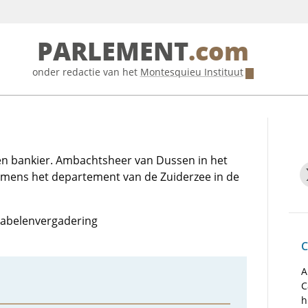
PARLEMENT
.com
onder redactie van het
Montesquieu Instituut
 bankier. Ambachtsheer van Dussen in het
amens het departement van de Zuiderzee in de
otabelenvergadering
C
A
C
h