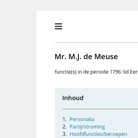
Overslaan
en
naar
de
Primair
inhoud
menu
gaan
tonen/verbergen
Mr. M.J. de Meuse
functie(s) in de periode 1796: lid E
Inhoud
Personalia
Partij/stroming
Hoofdfuncties/beroepen