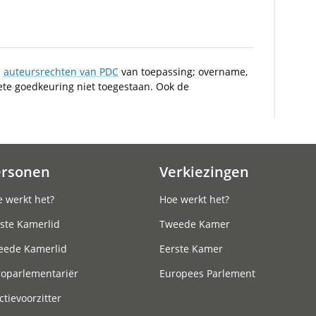
n
auteursrechten van PDC
van toepassing; overname,
iete goedkeuring niet toegestaan. Ook de
ersonen
Verkiezingen
 werkt het?
Hoe werkt het?
ste Kamerlid
Tweede Kamer
eede Kamerlid
Eerste Kamer
roparlementariër
Europees Parlement
ctievoorzitter