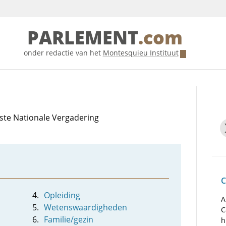
PARLEMENT
.com
onder redactie van het
Montesquieu Instituut
erste Nationale Vergadering
C
Opleiding
A
Wetenswaardigheden
C
Familie/gezin
h