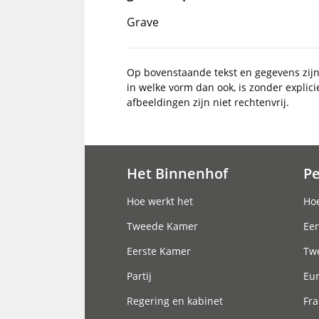
Grave
Op bovenstaande tekst en gegevens zij
in welke vorm dan ook, is zonder explic
afbeeldingen zijn niet rechtenvrij.
Het Binnenhof
P
Hoofdnavigatie
Hoe werkt het
Hoe
Tweede Kamer
Eer
Eerste Kamer
Tw
Partij
Eu
Regering en kabinet
Fra