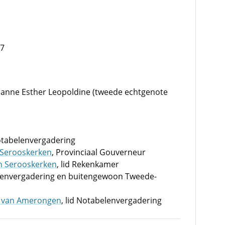
17
Jeanne Esther Leopoldine (tweede echtgenote
Notabelenvergadering
n Serooskerken
, Provinciaal Gouverneur
an Serooskerken
, lid Rekenkamer
elenvergadering en buitengewoon Tweede-
ts van Amerongen
, lid Notabelenvergadering