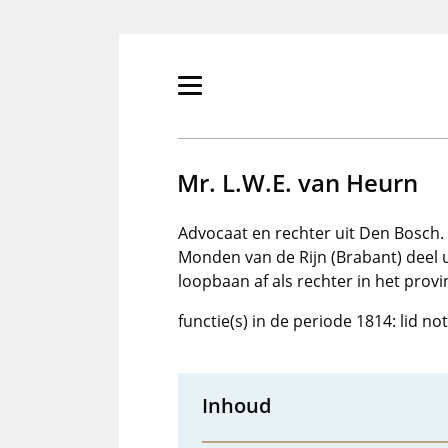
Overslaan
en
naar
de
Primair
inhoud
menu
gaan
tonen/verbergen
Mr. L.W.E. van Heurn
Advocaat en rechter uit Den Bosch
Monden van de Rijn (Brabant) deel u
loopbaan af als rechter in het provi
functie(s) in de periode 1814: lid n
Inhoud