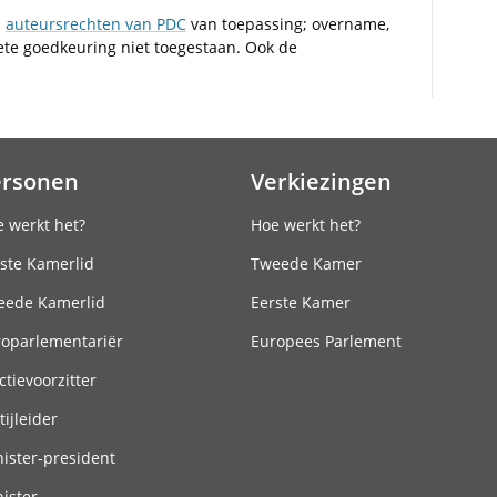
n
auteursrechten van PDC
van toepassing; overname,
iete goedkeuring niet toegestaan. Ook de
ersonen
Verkiezingen
 werkt het?
Hoe werkt het?
ste Kamerlid
Tweede Kamer
eede Kamerlid
Eerste Kamer
roparlementariër
Europees Parlement
ctievoorzitter
tijleider
ister-president
ister