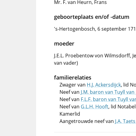
Mr. F. van Heurn, Frans
geboorteplaats en/of -datum
's-Hertogenbosch, 6 september 17
moeder
J.E.L. Proebentow von Wilmsdorff, 
van vader)
familierelaties
Zwager van
H.J. Ackersdijck
, lid 
Neef van
J.M. baron van Tuyll va
Neef van
F.L.F. baron van Tuyll v
Neef van
G.L.H. Hooft
, lid Notab
Kamerlid
Aangetrouwde neef van
J.A. Tae