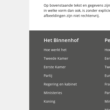
Op bovenstaande tekst en gegevens zij
in welke vorm dan ook, is zonder explic
afbeeldingen zijn niet rechtenvrij.
Het Binnenhof
P
Hoofdnavigatie
Hoe werkt het
Hoe
Tweede Kamer
Eer
Eerste Kamer
Tw
Partij
Eu
Regering en kabinet
Fra
Ministeries
Par
Koning
Min
Min