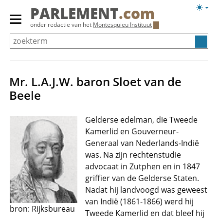
Overslaan
Licht
PARLEMENT
.com
en
weerg
Primair
onder redactie van het
Montesquieu Instituut
naar
menu
de
tonen/verbergen
inhoud
gaan
Mr. L.A.J.W. baron Sloet van de
Beele
Gelderse edelman, die Tweede
Kamerlid en Gouverneur-
Generaal van Nederlands-Indië
was. Na zijn rechtenstudie
advocaat in Zutphen en in 1847
griffier van de Gelderse Staten.
Nadat hij landvoogd was geweest
van Indië (1861-1866) werd hij
bron: Rijksbureau
Tweede Kamerlid en dat bleef hij