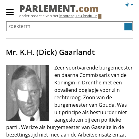
Overslaan
Licht
PARLEMENT
.com
en
weerg
Primair
onder redactie van het
Montesquieu Instituut
naar
menu
de
tonen/verbergen
inhoud
gaan
Mr. K.H. (Dick) Gaarlandt
Zeer voortvarende burgemeester
en daarna Commissaris van de
Koningin in Drenthe met een
opvallend ooglapje voor zijn
rechteroog. Zoon van de
burgemeester van Gouda. Was
uit principe als bestuurder niet
aangesloten bij een politieke
partij. Werkte als burgemeester van Gasselte in de
bezettingstijd niet mee aan de Arbeitseinsatz en zat