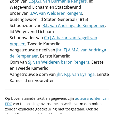
Zoon van
E.Sj.G.J. van Burmania Rengers
, lid
Wetgevend Lichaam en Staatsbewind
Broer van
B.W. van Welderen Rengers
,
buitengewoon lid Staten-Generaal (1815)
Schoonzoon van
R.L. van Andringa de Kempenaer
,
lid Wetgevend Lichaam
Schoonvader van
Ch.J.A. baron van Nagell van
Ampsen
, Tweede Kamerlid
Aangetrouwde neef van
jhr. Tj.A.M.A. van Andringa
de Kempenaer
, Eerste Kamerlid
Oom van
Sj. van Welderen baron Rengers
, Eerste
en Tweede Kamerlid
Aangetrouwde oom van
jhr. F.J.J. van Eysinga
, Eerste
Kamerlid en -voorzitter
Op bovenstaande tekst en gegevens zijn
auteursrechten van
PDC
van toepassing; overname, in welke vorm dan ook, is
zonder expliciete goedkeuring niet toegestaan. Ook de