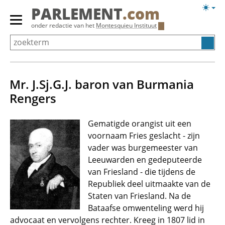
Overslaan
Licht
PARLEMENT
.com
en
weerg
Primair
onder redactie van het
Montesquieu Instituut
naar
menu
de
tonen/verbergen
inhoud
gaan
Mr. J.Sj.G.J. baron van Burmania
Rengers
Gematigde orangist uit een
voornaam Fries geslacht - zijn
vader was burgemeester van
Leeuwarden en gedeputeerde
van Friesland - die tijdens de
Republiek deel uitmaakte van de
Staten van Friesland. Na de
Bataafse omwenteling werd hij
advocaat en vervolgens rechter. Kreeg in 1807 lid in