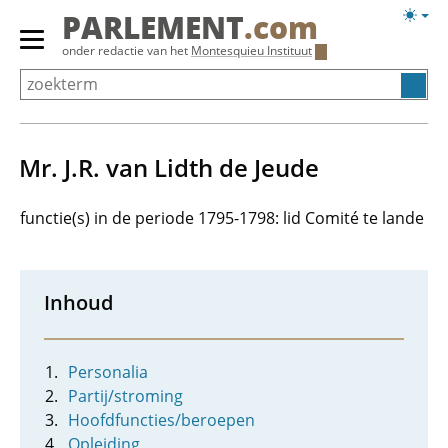
Overslaan
Licht
PARLEMENT
.com
en
weerg
Primair
onder redactie van het
Montesquieu Instituut
naar
menu
de
tonen/verbergen
inhoud
gaan
Mr. J.R. van Lidth de Jeude
functie(s) in de periode 1795-1798: lid Comité te lande
Inhoud
Personalia
Partij/stroming
Hoofdfuncties/beroepen
Opleiding