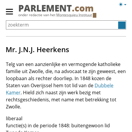
Overslaan
Licht
PARLEMENT
.com
en
weerg
Primair
onder redactie van het
Montesquieu Instituut
naar
menu
de
tonen/verbergen
inhoud
gaan
Mr. J.N.J. Heerkens
Telg van een aanzienlijke en vermogende katholieke
familie uit Zwolle, die, na advocaat te zijn geweest, een
loopbaan als rechter doorliep. In 1848 kozen de
Staten van Overijssel hem tot lid van de
Dubbele
Kamer
. Hield zich naast zijn werk bezig met
rechtsgeschiedenis, met name met betrekking tot
Zwolle.
liberaal
functie(s) in de periode 1848: buitengewoon lid