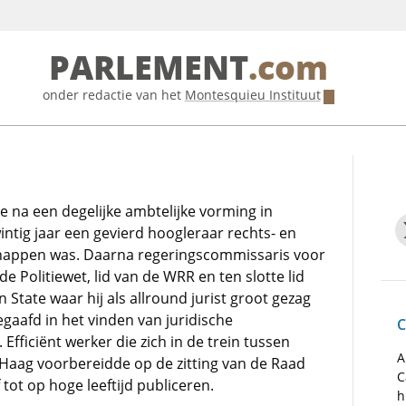
PARLEMENT
.com
onder redactie van het
Montesquieu Instituut
die na een degelijke ambtelijke vorming in
ntig jaar een gevierd hoogleraar rechts- en
happen was. Daarna regeringscommissaris voor
de Politiewet, lid van de WRR en ten slotte lid
 State waar hij als allround jurist groot gezag
gaafd in het vinden van juridische
C
fficiënt werker die zich in de trein tussen
A
aag voorbereidde op de zitting van de Raad
C
 tot op hoge leeftijd publiceren.
h