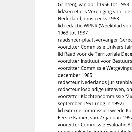
Grinten), van april 1956 tot 1958
lid/secretaris Vereniging voor de
Nederland, omstreeks 1958
lid redactie WPNR (Weekblad voor 
1963 tot 1987
raadsheer-plaatsvervanger Gerec
voorzitter Commissie Universitai
lid Raad voor de Territoriale Dece
voorzitter Instituut voor Bestuu
voorzitter Commissie Wetgevingsv
december 1985
redacteur Nederlands Juristenbl
redacteur losbladige uitgaven, o
voorzitter Klachtencommissie "Zi
september 1991 (nog in 1992)
lid externe commissie Tweede Kam
Eerste Kamer, van 27 januari 199
voorzitter Commissie Evaluatie 
onderzoeker brandpreventiebele