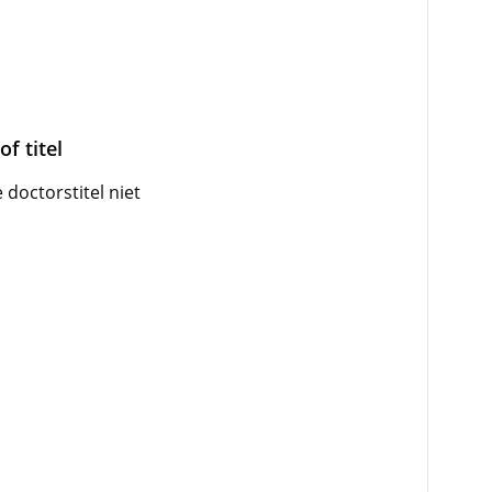
f titel
octorstitel niet