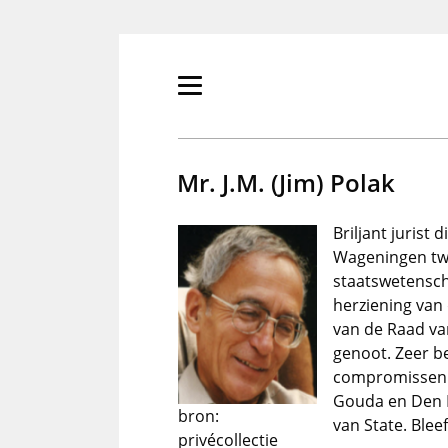
Overslaan
en
naar
de
Primair
inhoud
menu
gaan
tonen/verbergen
Mr. J.M. (Jim) Polak
Briljant jurist 
Wageningen twi
staatswetensc
herziening van 
van de Raad van
genoot. Zeer be
compromissen. E
Gouda en Den H
bron:
van State. Bleef
privécollectie