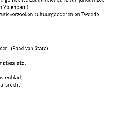
 in Volendam)
itutieverzoeken cultuurgoederen en Tweede
serij (Raad van State)
cties etc.
istenblad)
uursrecht)