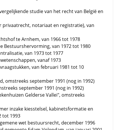
 vergelijkende studie van het recht van België en
privaatrecht, notariaat en registratie), van
htshof te Arnhem, van 1966 tot 1978
re Bestuurshervorming, van 1972 tot 1980
ntralisatie, van 1973 tot 1977
rswetenschappen, vanaf 1973
raagstukken, van februari 1981 tot 10
ad, omstreeks september 1991 (nog in 1992)
mstreeks september 1991 (nog in 1992)
ekenhuizen Gelderse Vallei", omstreeks
er inzake kiesstelsel, kabinetsformatie en
2 tot 1993
Algemene wet bestuursrecht, december 1996
id gemeente Edam-Volendam, van januari 2001