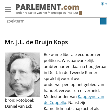
Overslaan
Licht
PARLEMENT
.com
en
weerg
Primair
onder redactie van het
Montesquieu Instituut
naar
menu
de
tonen/verbergen
inhoud
gaan
Mr. J.L. de Bruijn Kops
Bekwame liberale econoom en
politicus. Was aanvankelijk
ambtenaar en daarna hoogleraar
in Delft. In de Tweede Kamer
sprak hij vooral over
onderwerpen op het gebied van
handel, vervoer en nijverheid.
Medestander van
Kappeyne van
bron: Fotoboek
de Coppello
. Naast zijn
Daniel van Eck
Kamerlidmaatschap actief als