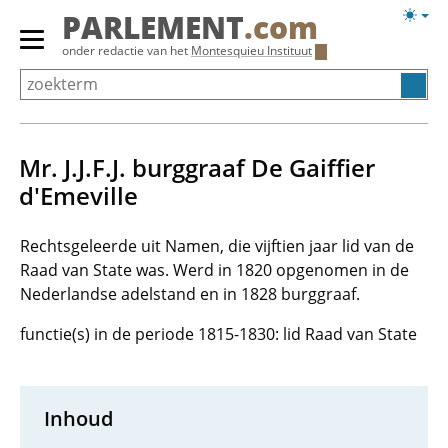
Overslaan
Licht
PARLEMENT
.com
en
weerg
Primair
onder redactie van het
Montesquieu Instituut
naar
menu
de
tonen/verbergen
inhoud
gaan
Mr. J.J.F.J. burggraaf De Gaiffier
d'Emeville
Rechtsgeleerde uit Namen, die vijftien jaar lid van de
Raad van State was. Werd in 1820 opgenomen in de
Nederlandse adelstand en in 1828 burggraaf.
functie(s) in de periode 1815-1830: lid Raad van State
Inhoud