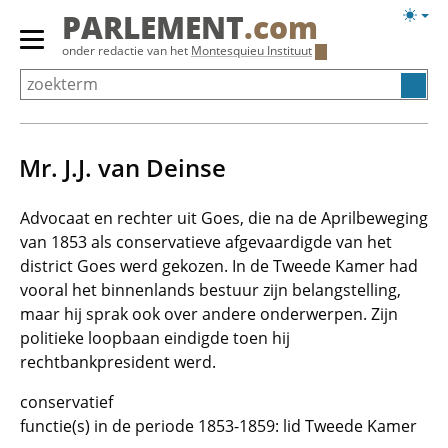
Overslaan
Licht
PARLEMENT
.com
en
weerg
Primair
onder redactie van het
Montesquieu Instituut
naar
menu
de
tonen/verbergen
inhoud
gaan
Mr. J.J. van Deinse
Advocaat en rechter uit Goes, die na de Aprilbeweging
van 1853 als conservatieve afgevaardigde van het
district Goes werd gekozen. In de Tweede Kamer had
vooral het binnenlands bestuur zijn belangstelling,
maar hij sprak ook over andere onderwerpen. Zijn
politieke loopbaan eindigde toen hij
rechtbankpresident werd.
conservatief
functie(s) in de periode 1853-1859: lid Tweede Kamer