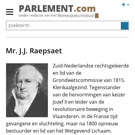
Overslaan
Licht
PARLEMENT
.com
en
weerg
Primair
onder redactie van het
Montesquieu Instituut
naar
menu
de
tonen/verbergen
inhoud
gaan
Mr. J.J. Raepsaet
Zuid-Nederlandse rechtsgeleerde
en lid van de
Grondwetscommissie van 1815.
Klerikaalgezind. Tegenstander
van de hervormingen van keizer
Jozef II en leider van de
revolutionaire beweging in
Vlaanderen. In de Franse tijd
gevangene en vluchteling, maar na 1800 opnieuw
bestuurder en lid van het Wetgevend Lichaam.