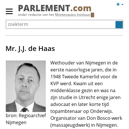
Overslaan
Licht
PARLEMENT
.com
en
weerg
Primair
onder redactie van het
Montesquieu Instituut
naar
menu
de
tonen/verbergen
inhoud
gaan
Mr. J.J. de Haas
Wethouder van Nijmegen in de
eerste naoorlogse jaren, die in
1948 Tweede Kamerlid voor de
KVP werd. Kwam uit een
middenklasse gezin en was na
zijn studie in Utrecht enige jaren
advocaat en later korte tijd
topambtenaar op Onderwijs.
bron: Regioarchief
Organisator van Don Bosco-werk
Nijmegen
(massajeugdwerk) in Nijmegen.