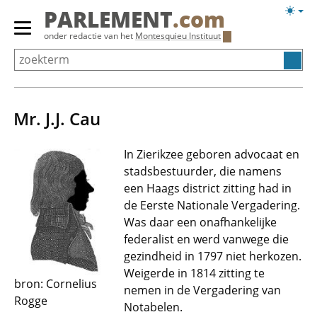
Overslaan
Licht
PARLEMENT
.com
en
weerg
Primair
onder redactie van het
Montesquieu Instituut
naar
menu
de
tonen/verbergen
inhoud
gaan
Mr. J.J. Cau
In Zierikzee geboren advocaat en
stadsbestuurder, die namens
een Haags district zitting had in
de Eerste Nationale Vergadering.
Was daar een onafhankelijke
federalist en werd vanwege die
gezindheid in 1797 niet herkozen.
Weigerde in 1814 zitting te
bron: Cornelius
nemen in de Vergadering van
Rogge
Notabelen.