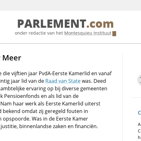
PARLEMENT
.com
onder redactie van het
Montesquieu Instituut
r Meer
 die vijftien jaar PvdA-Eerste Kamerlid en vanaf
tig jaar lid van de
Raad van State
was. Deed
 ambtelijke ervaring op bij diverse gemeenten
jk Pensioenfonds en als lid van de
Nam haar werk als Eerste Kamerlid uiterst
d bekend omdat zij geregeld fouten in
C
n opspoorde. Was in de Eerste Kamer
A
ustitie, binnenlandse zaken en financiën.
C
h