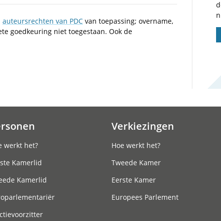
d
n
n
auteursrechten van PDC
van toepassing; overname,
iete goedkeuring niet toegestaan. Ook de
ersonen
Verkiezingen
 werkt het?
Hoe werkt het?
ste Kamerlid
Tweede Kamer
eede Kamerlid
Eerste Kamer
roparlementariër
Europees Parlement
ctievoorzitter