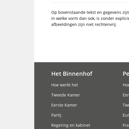
Op bovenstaande tekst en gegevens zij
in welke vorm dan ook, is zonder explic
afbeeldingen zijn niet rechtenvrij.
Het Binnenhof
P
Hoofdnavigatie
Hoe werkt het
Hoe
Tweede Kamer
Eer
Eerste Kamer
Tw
Partij
Eu
Regering en kabinet
Fra