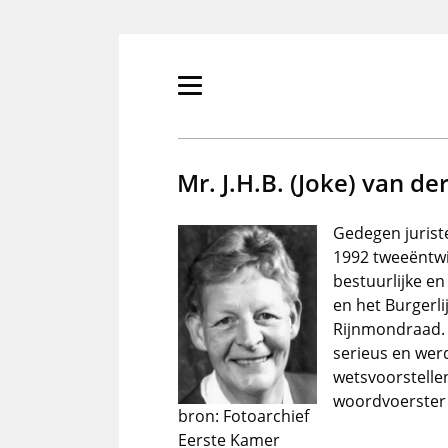
Overslaan
en
naar
de
Primair
inhoud
menu
gaan
tonen/verbergen
Mr. J.H.B. (Joke) van de
Gedegen juriste
1992 tweeëntwin
bestuurlijke en
en het Burgerli
Rijnmondraad. 
serieus en wer
wetsvoorstelle
woordvoerster j
bron: Fotoarchief
Eerste Kamer