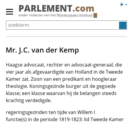
Overslaan
Licht
PARLEMENT
.com
en
weerg
Primair
onder redactie van het
Montesquieu Instituut
naar
menu
de
tonen/verbergen
inhoud
gaan
Mr. J.C. van der Kemp
Haagse advocaat, rechter en advocaat-generaal, die
vier jaar als afgevaardigde van Holland in de Tweede
Kamer zat. Zoon van een predikant en hoogleraar
theologie. Koningsgezinde burger uit de gegoede
klasse; een klasse waarvan hij de belangen steeds
krachtig verdedigde.
regeringsgezinden ten tijde van Willem I
functie(s) in de periode 1819-1823: lid Tweede Kamer