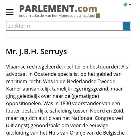
Overslaan
Licht
PARLEMENT
.com
en
weerg
Primair
onder redactie van het
Montesquieu Instituut
naar
menu
de
tonen/verbergen
inhoud
gaan
Mr. J.B.H. Serruys
Vlaamse rechtsgeleerde, rechter en bestuuurder. Als
advocaat in Oostende specialist op het gebied van
maritiem recht. Was in de Nederlandse Tweede
Kamer aanvankelijk tamelijk regeringsgezind, maar
ging geleidelijk over naar de (gematigde)
oppositionelen. Was in 1830 voorstander van een
louter bestuurlijke scheiding tussen Noord en Zuid,
maar zag zich als lid van het Nationaal Congres wel
(uit angst) genoodzaakt om voor de eeuwige
uitsluiting van het Huis van Oranje van de Belgische