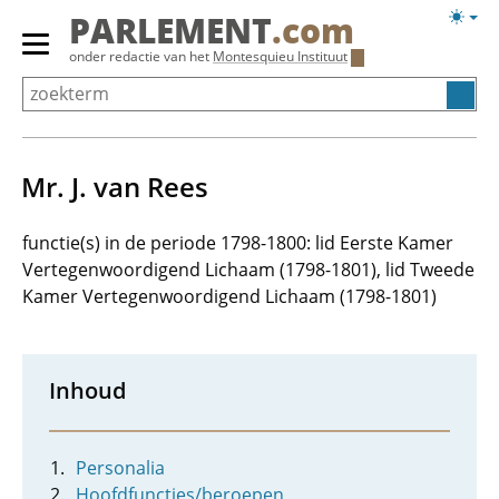
Overslaan
Licht
PARLEMENT
.com
en
weerg
Primair
onder redactie van het
Montesquieu Instituut
naar
menu
de
tonen/verbergen
inhoud
gaan
Mr. J. van Rees
functie(s) in de periode 1798-1800: lid Eerste Kamer
Vertegenwoordigend Lichaam (1798-1801), lid Tweede
Kamer Vertegenwoordigend Lichaam (1798-1801)
Inhoud
Personalia
Hoofdfuncties/beroepen