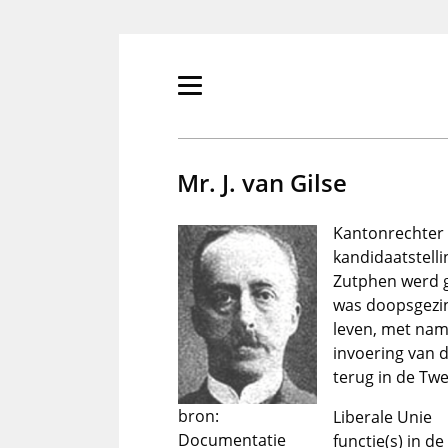
Overslaan
en
naar
de
Primair
inhoud
menu
gaan
tonen/verbergen
Mr. J. van Gilse
Kantonrechter u
kandidaatstelli
Zutphen werd g
was doopsgezind
leven, met nam
invoering van 
terug in de Tw
bron:
Liberale Unie
Documentatie
functie(s) in d