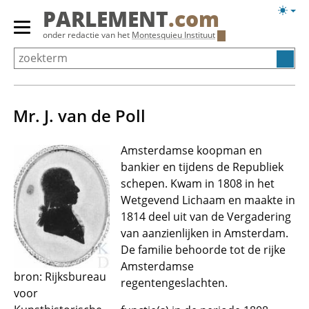
Overslaan
Licht
PARLEMENT
.com
en
weerg
Primair
onder redactie van het
Montesquieu Instituut
naar
menu
de
tonen/verbergen
inhoud
gaan
Mr. J. van de Poll
Amsterdamse koopman en
bankier en tijdens de Republiek
schepen. Kwam in 1808 in het
Wetgevend Lichaam en maakte in
1814 deel uit van de Vergadering
van aanzienlijken in Amsterdam.
De familie behoorde tot de rijke
Amsterdamse
bron: Rijksbureau
regentengeslachten.
voor