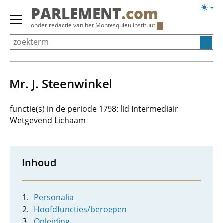
Overslaan
Licht
PARLEMENT
.com
en
weerg
Primair
onder redactie van het
Montesquieu Instituut
naar
menu
de
tonen/verbergen
inhoud
gaan
Mr. J. Steenwinkel
functie(s) in de periode 1798: lid Intermediair
Wetgevend Lichaam
Inhoud
Personalia
Hoofdfuncties/beroepen
Opleiding