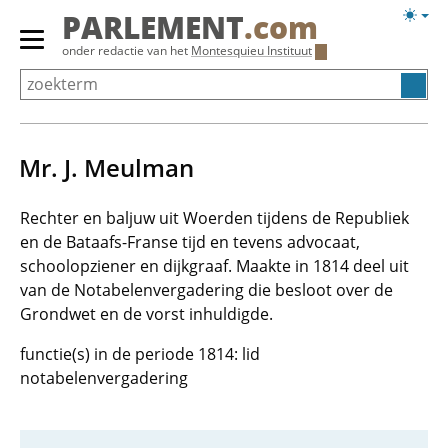
Overslaan
Licht
PARLEMENT
.com
en
weerg
Primair
onder redactie van het
Montesquieu Instituut
naar
menu
de
tonen/verbergen
inhoud
gaan
Mr. J. Meulman
Rechter en baljuw uit Woerden tijdens de Republiek
en de Bataafs-Franse tijd en tevens advocaat,
schoolopziener en dijkgraaf. Maakte in 1814 deel uit
van de Notabelenvergadering die besloot over de
Grondwet en de vorst inhuldigde.
functie(s) in de periode 1814: lid
notabelenvergadering