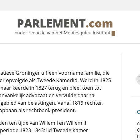
PARLEMENT
.com
onder redactie van het
Montesquieu Instituut
atieve Groninger uit een voorname familie, die
ader opvolgde als Tweede Kamerlid. Werd in 1825
maar keerde in 1827 terug en bleef toen tot
aanvankelijk advocaat en vervulde daarna
 gebied van belastingen. Vanaf 1819 rechter.
oopbaan als rechtbank-president.
C
en ten tijde van Willem I en Willem II
A
e periode 1823-1843: lid Tweede Kamer
C
h