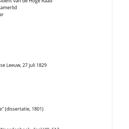
esident van de Hoge Raad
Kamerlid
ar
e Leeuw, 27 juli 1829
e" (dissertatie, 1801)