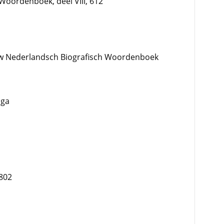
Woordenboek, deel VIII, 612
w Nederlandsch Biografisch Woordenboek
nga
802