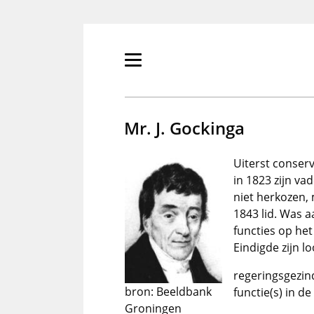
Overslaan
en
naar
de
Primair
inhoud
menu
gaan
tonen/verbergen
Mr. J. Gockinga
Uiterst conserv
in 1823 zijn v
niet herkozen, 
1843 lid. Was 
functies op het
Eindigde zijn l
regeringsgezind
bron: Beeldbank
functie(s) in d
Groningen