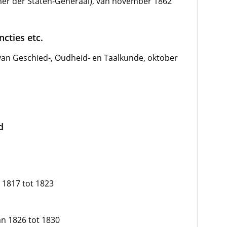
amer der Staten-Generaal), van november 1862
cties etc.
van Geschied-, Oudheid- en Taalkunde, oktober
d
 1817 tot 1823
an 1826 tot 1830