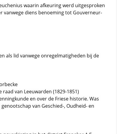
euchenius waarin afkeuring werd uitgesproken
ijer vanwege diens benoeming tot Gouverneur-
ten als lid vanwege onregelmatigheden bij de
horbecke
jke raad van Leeuwarden (1829-1851)
enningkunde en over de Friese historie. Was
esch genootschap van Geschied-, Oudheid- en