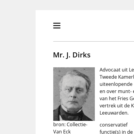
Overslaan
en
naar
de
Primair
inhoud
menu
gaan
tonen/verbergen
Mr. J. Dirks
Advocaat uit L
Tweede Kamerli
uiteenlopende 
en over munt- 
van het Fries 
vertrek uit de
Leeuwarden.
bron: Collectie-
conservatief
Van Eck
functie(s) in d