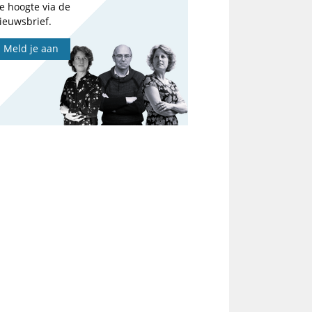
e hoogte via de
ieuwsbrief.
Meld je aan