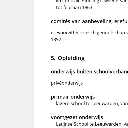
lid Centrale Afdeling (Tweede K
tot februari 1863
comités van aanbeveling, erefun
erevoorzitter Friesch genootschap 
1892
Opleiding
onderwijs buiten schoolverban
privéonderwijs
primair onderwijs
lagere school te Leeuwarden, van
voortgezet onderwijs
Latijnse School te Leeuwarden, v