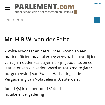
Overslaan
Licht
PARLEMENT
.com
en
weerg
Primair
onder redactie van het
Montesquieu Instituut
naar
menu
de
tonen/verbergen
inhoud
gaan
Mr. H.R.W. van der Feltz
Zwolse advocaat en bestuurder. Zoon van een
marineofficier, maar al vroeg wees na het overlijden
van zijn moeder zes dagen na zijn geboorte, en een
jaar later van zijn vader. Werd in 1813 maire (later
burgemeester) van Zwolle. Had zitting in de
Vergadering van Notabelen in Amsterdam.
functie(s) in de periode 1814: lid
notabelenvergadering