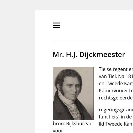
Overslaan
en
naar
de
Primair
inhoud
menu
gaan
tonen/verbergen
Mr. H.J. Dijckmeester
Tielse regent 
van Tiel. Na 1
en Tweede Kame
Kamervoorzitte
rechtsgeleerde
regeringsgezind
functie(s) in d
bron: Rijksbureau
lid Tweede Kam
voor