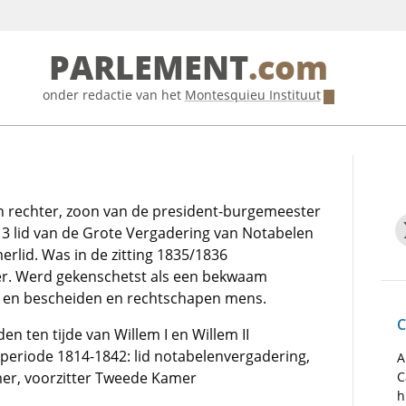
PARLEMENT
.com
onder redactie van het
Montesquieu Instituut
en rechter, zoon van de president-burgemeester
813 lid van de Grote Vergadering van Notabelen
rlid. Was in de zitting 1835/1836
r. Werd gekenschetst als een bekwaam
 en bescheiden en rechtschapen mens.
C
en ten tijde van Willem I en Willem II
e periode 1814-1842: lid notabelenvergadering,
A
er, voorzitter Tweede Kamer
C
h