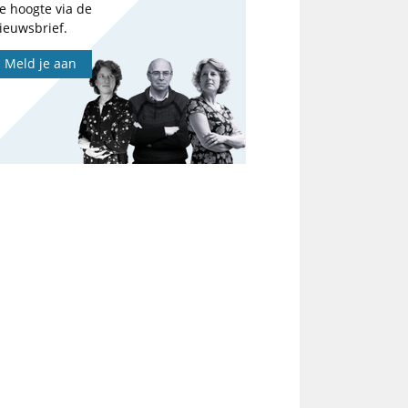
e hoogte via de
ieuwsbrief.
Meld je aan