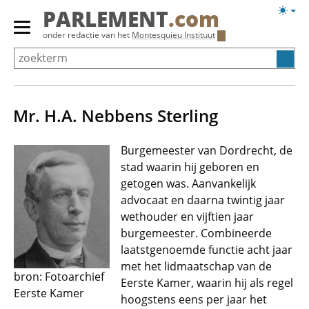
Overslaan
Licht
PARLEMENT
.com
en
weerg
Primair
onder redactie van het
Montesquieu Instituut
naar
menu
de
tonen/verbergen
inhoud
gaan
Mr. H.A. Nebbens Sterling
Burgemeester van Dordrecht, de
stad waarin hij geboren en
getogen was. Aanvankelijk
advocaat en daarna twintig jaar
wethouder en vijftien jaar
burgemeester. Combineerde
laatstgenoemde functie acht jaar
met het lidmaatschap van de
bron: Fotoarchief
Eerste Kamer, waarin hij als regel
Eerste Kamer
hoogstens eens per jaar het