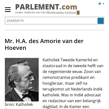
Overslaan
Licht
PARLEMENT
.com
en
weerg
Primair
onder redactie van het
Montesquieu Instituut
naar
menu
de
tonen/verbergen
inhoud
gaan
Mr. H.A. des Amorie van der
Hoeven
Katholiek Tweede Kamerlid en
staatsraad in de tweede helft van
de negentiende eeuw. Zoon van
remonstrantse predikant en
hoogleraar, maar zelf na
terugkomst uit Nederlands-Indië
katholiek. Was in Indië advocaat
en redacteur van een belangrijk
bron: Katholiek
dagblad. In de Kamer een