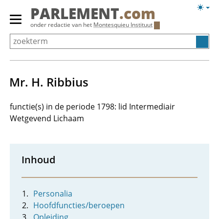
Overslaan
Licht
PARLEMENT
.com
en
weerg
Primair
onder redactie van het
Montesquieu Instituut
naar
menu
de
tonen/verbergen
inhoud
gaan
Mr. H. Ribbius
functie(s) in de periode 1798: lid Intermediair
Wetgevend Lichaam
Inhoud
Personalia
Hoofdfuncties/beroepen
Opleiding