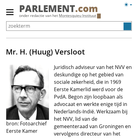
Overslaan
Licht
PARLEMENT
.com
en
weerg
Primair
onder redactie van het
Montesquieu Instituut
naar
menu
de
tonen/verbergen
inhoud
gaan
Mr. H. (Huug) Versloot
Juridisch adviseur van het NVV en
deskundige op het gebied van
sociale zekerheid, die in 1969
Eerste Kamerlid werd voor de
PvdA. Begon zijn loopbaan als
advocaat en werkte enige tijd in
Nederlands-Indië. Werkzaam bij
het NVV, lid van de
bron: Fotoarchief
gemeenteraad van Groningen en
Eerste Kamer
vervolgens directeur van het