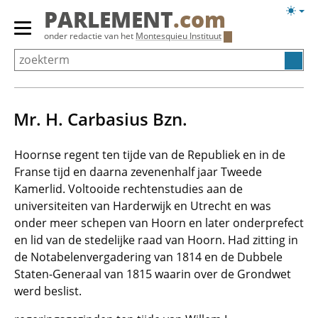
Overslaan
Licht
PARLEMENT
.com
en
weerg
Primair
onder redactie van het
Montesquieu Instituut
naar
menu
de
tonen/verbergen
inhoud
gaan
Mr. H. Carbasius Bzn.
Hoornse regent ten tijde van de Republiek en in de
Franse tijd en daarna zevenenhalf jaar Tweede
Kamerlid. Voltooide rechtenstudies aan de
universiteiten van Harderwijk en Utrecht en was
onder meer schepen van Hoorn en later onderprefect
en lid van de stedelijke raad van Hoorn. Had zitting in
de Notabelenvergadering van 1814 en de Dubbele
Staten-Generaal van 1815 waarin over de Grondwet
werd beslist.