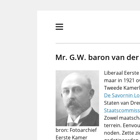
Overslaan
en
naar
de
Primair
inhoud
menu
gaan
tonen/verbergen
Mr. G.W. baron van der 
Liberaal Eerste
maar in 1921 o
Tweede Kamerli
De Savornin L
Staten van Dre
Staatscommiss
Zowel maatschap
terrein. Eenvo
bron: Fotoarchief
noden. Zette zi
Eerste Kamer