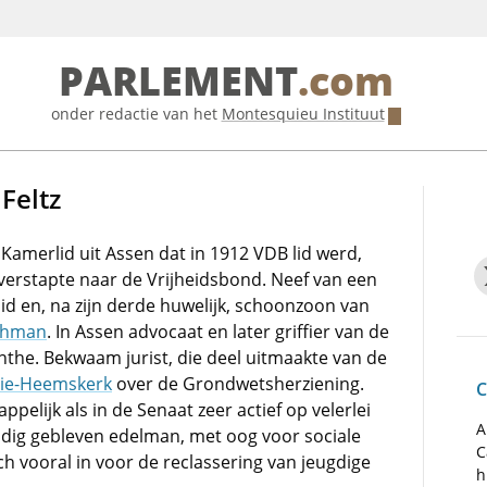
PARLEMENT
.com
onder redactie van het
Montesquieu Instituut
Feltz
 Kamerlid uit Assen dat in 1912 VDB lid werd,
verstapte naar de Vrijheidsbond. Neef van een
d en, na zijn derde huwelijk, schoonzoon van
ohman
. In Assen advocaat en later griffier van de
nthe. Bekwaam jurist, die deel uitmaakte van de
ie-Heemskerk
over de Grondwetsherziening.
C
pelijk als in de Senaat zeer actief op velerlei
A
udig gebleven edelman, met oog voor sociale
C
ch vooral in voor de reclassering van jeugdige
h