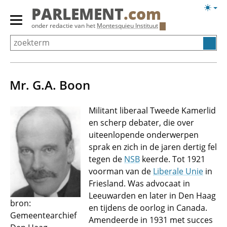
Overslaan
Licht
PARLEMENT
.com
en
weerg
Primair
onder redactie van het
Montesquieu Instituut
naar
menu
de
tonen/verbergen
inhoud
gaan
Mr. G.A. Boon
Militant liberaal Tweede Kamerlid
en scherp debater, die over
uiteenlopende onderwerpen
sprak en zich in de jaren dertig fel
tegen de
NSB
keerde. Tot 1921
voorman van de
Liberale Unie
in
Friesland. Was advocaat in
Leeuwarden en later in Den Haag
bron:
en tijdens de oorlog in Canada.
Gemeentearchief
Amendeerde in 1931 met succes