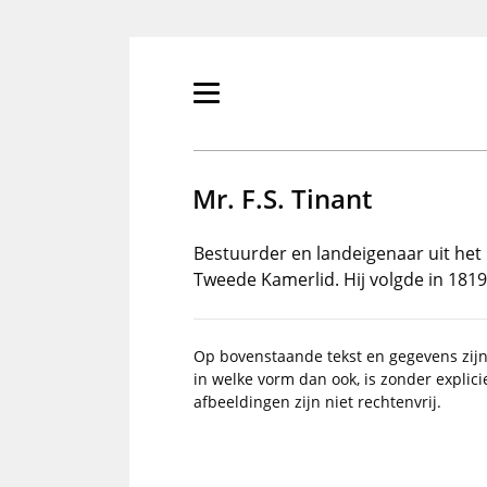
Overslaan
en
naar
de
Primair
inhoud
menu
gaan
tonen/verbergen
Mr. F.S. Tinant
Bestuurder en landeigenaar uit he
Tweede Kamerlid. Hij volgde in 181
Op bovenstaande tekst en gegevens zij
in welke vorm dan ook, is zonder explic
afbeeldingen zijn niet rechtenvrij.