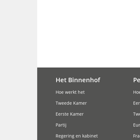
Het Binnenhof
P
Hoofdnavigatie
Hoe werkt het
Hoe
Tweede Kamer
Eer
Eerste Kamer
Tw
Partij
Eu
Regering en kabinet
Fra