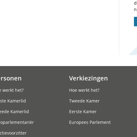
d
n
ersonen
Verkiezingen
 werkt het?
Hoe werkt het?
ste Kamerlid
Tweede Kamer
eede Kamerlid
Eerste Kamer
roparlementariër
Europees Parlement
ctievoorzitter