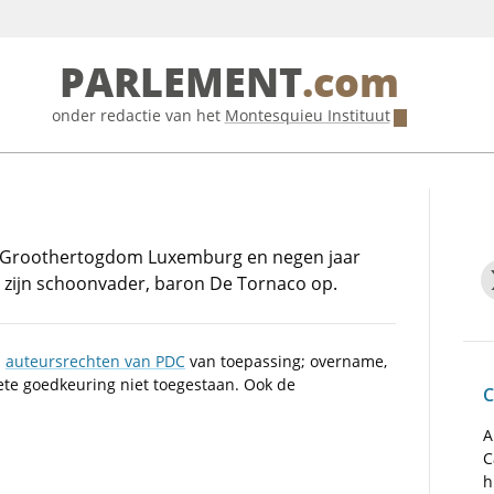
PARLEMENT
.com
onder redactie van het
Montesquieu Instituut
t Groothertogdom Luxemburg en negen jaar
9 zijn schoonvader, baron De Tornaco op.
n
auteursrechten van PDC
van toepassing; overname,
iete goedkeuring niet toegestaan. Ook de
C
A
C
h