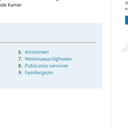
d
eede Kamer
n
Activiteiten
Wetenswaardigheden
Publicaties van/over
Familie/gezin