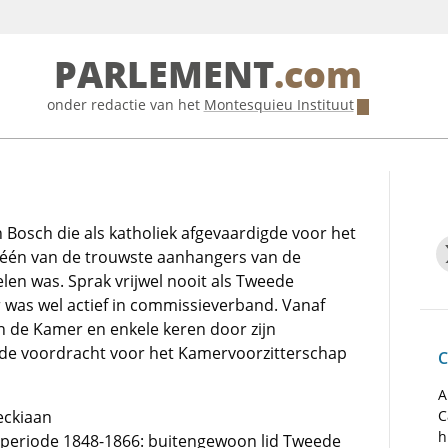
PARLEMENT
.com
onder redactie van het
Montesquieu Instituut
 Bosch die als katholiek afgevaardigde voor het
rg één van de trouwste aanhangers van de
elen was. Sprak vrijwel nooit als Tweede
 was wel actief in commissieverband. Vanaf
n de Kamer en enkele keren door zijn
de voordracht voor het Kamervoorzitterschap
C
A
eckiaan
C
h
de periode 1848-1866: buitengewoon lid Tweede