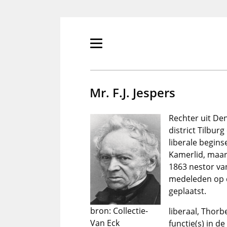
Overslaan
en
naar
de
Primair
inhoud
menu
gaan
tonen/verbergen
Mr. F.J. Jespers
Rechter uit Den
district Tilbu
liberale begins
Kamerlid, maar
1863 nestor va
medeleden op 
geplaatst.
bron: Collectie-
liberaal, Thorb
Van Eck
functie(s) in 