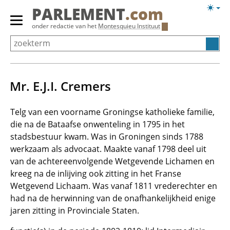
Overslaan
Licht
PARLEMENT
.com
en
weerg
Primair
onder redactie van het
Montesquieu Instituut
naar
menu
de
tonen/verbergen
inhoud
gaan
Mr. E.J.I. Cremers
Telg van een voorname Groningse katholieke familie,
die na de Bataafse onwenteling in 1795 in het
stadsbestuur kwam. Was in Groningen sinds 1788
werkzaam als advocaat. Maakte vanaf 1798 deel uit
van de achtereenvolgende Wetgevende Lichamen en
kreeg na de inlijving ook zitting in het Franse
Wetgevend Lichaam. Was vanaf 1811 vrederechter en
had na de herwinning van de onafhankelijkheid enige
jaren zitting in Provinciale Staten.