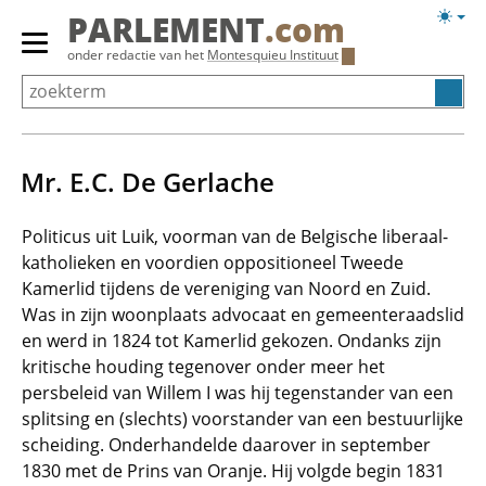
Overslaan
Licht
PARLEMENT
.com
en
weerg
Primair
onder redactie van het
Montesquieu Instituut
naar
menu
de
tonen/verbergen
inhoud
gaan
Mr. E.C. De Gerlache
Politicus uit Luik, voorman van de Belgische liberaal-
katholieken en voordien oppositioneel Tweede
Kamerlid tijdens de vereniging van Noord en Zuid.
Was in zijn woonplaats advocaat en gemeenteraadslid
en werd in 1824 tot Kamerlid gekozen. Ondanks zijn
kritische houding tegenover onder meer het
persbeleid van Willem I was hij tegenstander van een
splitsing en (slechts) voorstander van een bestuurlijke
scheiding. Onderhandelde daarover in september
1830 met de Prins van Oranje. Hij volgde begin 1831