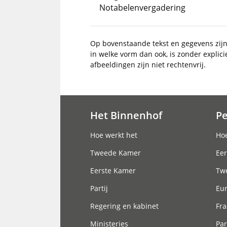
Notabelenvergadering
Op bovenstaande tekst en gegevens zij
in welke vorm dan ook, is zonder explic
afbeeldingen zijn niet rechtenvrij.
Het Binnenhof
P
Hoofdnavigatie
Hoe werkt het
Hoe
Tweede Kamer
Eer
Eerste Kamer
Tw
Partij
Eu
Regering en kabinet
Fra
Ministeries
Par