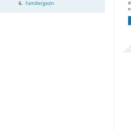
Familie/gezin
d
n