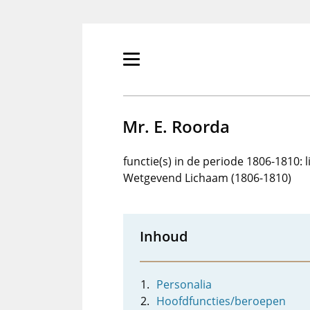
Overslaan
en
naar
de
Primair
inhoud
menu
gaan
tonen/verbergen
Mr. E. Roorda
functie(s) in de periode 1806-1810: 
Wetgevend Lichaam (1806-1810)
Inhoud
Personalia
Hoofdfuncties/beroepen