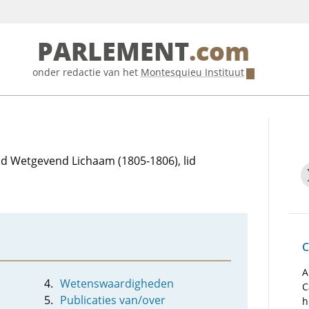
PARLEMENT
.com
onder redactie van het
Montesquieu Instituut
lid Wetgevend Lichaam (1805-1806), lid
C
A
Wetenswaardigheden
C
Publicaties van/over
h