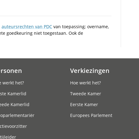
n
auteursrechten van PDC
van toepassing; overname,
iete goedkeuring niet toegestaan. Ook de
ersonen
Verkiezingen
 werkt het?
Hoe werkt het?
ste Kamerlid
Tweede Kamer
eede Kamerlid
Eerste Kamer
roparlementariër
Europees Parlement
ctievoorzitter
tijleider