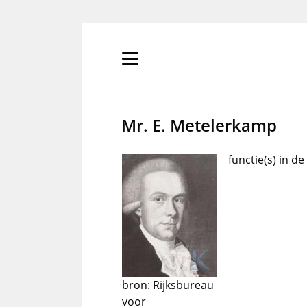
Overslaan
en
naar
de
Primair
inhoud
menu
gaan
tonen/verbergen
Mr. E. Metelerkamp
functie(s) in d
bron: Rijksbureau
voor