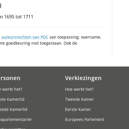
)
n 1695 tot 1711
n
auteursrechten van PDC
van toepassing; overname,
iete goedkeuring niet toegestaan. Ook de
ersonen
Verkiezingen
 werkt het?
Hoe werkt het?
ste Kamerlid
Tweede Kamer
eede Kamerlid
Eerste Kamer
roparlementariër
Europees Parlement