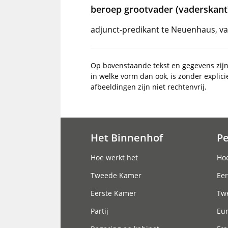
beroep grootvader (vaderskant
adjunct-predikant te Neuenhaus, va
Op bovenstaande tekst en gegevens zij
in welke vorm dan ook, is zonder explic
afbeeldingen zijn niet rechtenvrij.
Het Binnenhof
P
Hoofdnavigatie
Hoe werkt het
Hoe
Tweede Kamer
Eer
Eerste Kamer
Tw
Partij
Eu