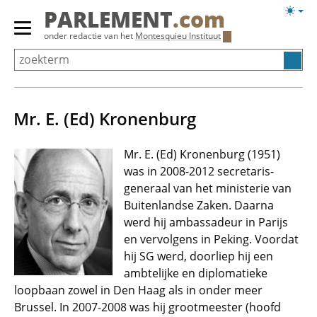
Overslaan
Licht
PARLEMENT
.com
en
weerg
Primair
onder redactie van het
Montesquieu Instituut
naar
menu
de
tonen/verbergen
inhoud
gaan
Mr. E. (Ed) Kronenburg
Mr. E. (Ed) Kronenburg (1951)
was in 2008-2012 secretaris-
generaal van het ministerie van
Buitenlandse Zaken. Daarna
werd hij ambassadeur in Parijs
en vervolgens in Peking. Voordat
hij SG werd, doorliep hij een
ambtelijke en diplomatieke
loopbaan zowel in Den Haag als in onder meer
Brussel. In 2007-2008 was hij grootmeester (hoofd