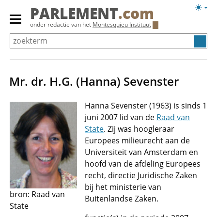
Overslaan
Licht
PARLEMENT
.com
en
weerg
Primair
onder redactie van het
Montesquieu Instituut
naar
menu
de
tonen/verbergen
inhoud
gaan
Mr. dr. H.G. (Hanna) Sevenster
Hanna Sevenster (1963) is sinds 1
juni 2007 lid van de
Raad van
State
. Zij was hoogleraar
Europees milieurecht aan de
Universiteit van Amsterdam en
hoofd van de afdeling Europees
recht, directie Juridische Zaken
bij het ministerie van
bron: Raad van
Buitenlandse Zaken.
State