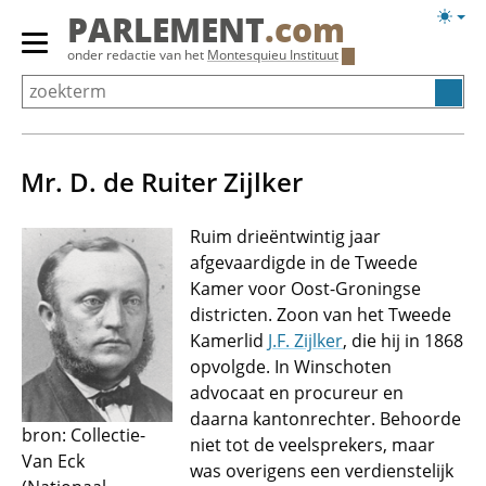
Overslaan
Licht
PARLEMENT
.com
en
weerg
Primair
onder redactie van het
Montesquieu Instituut
naar
menu
de
tonen/verbergen
inhoud
gaan
Mr. D. de Ruiter Zijlker
Ruim drieëntwintig jaar
afgevaardigde in de Tweede
Kamer voor Oost-Groningse
districten. Zoon van het Tweede
Kamerlid
J.F. Zijlker
, die hij in 1868
opvolgde. In Winschoten
advocaat en procureur en
daarna kantonrechter. Behoorde
bron: Collectie-
niet tot de veelsprekers, maar
Van Eck
was overigens een verdienstelijk